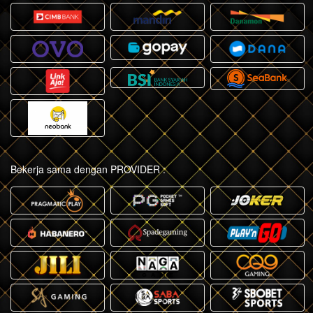
Bekerja sama dengan PROVIDER :