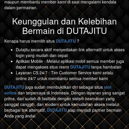
maupun membantu member kami di saat mengalami kendala
dalam permainan.
Keunggulan dan Kelebihan
Bermain di DUTAJITU
Kenapa harus memilih situs
DUTAJITU
?
Dutajitu secara aktif menyediakan link alternatif untuk akses
login yang mudah dan cepat
Aplikasi Mobile - Melalui aplikasi mobil semua member juga
dapat mengakses situs resmi
DUTAJITU
tanpa hambatan
Layanan CS 24/7 : Tim Customer Service kami selalu
online 24/7 untuk membantu semua member kami
DUTAJITU
juga sudah membuktikan diri sebagai situs
slot
online
dan terpercaya di Indonesia. Dengan layanan yang sangat
prima, dan sudah di fasilitasi dengan sistem keamanan yang
sanggat canggih, dan modern untuk kemudahan akses melalui
berbagai link alternatif,
DUTAJITU
siap menjadi partner bermain
Anda yang andal.