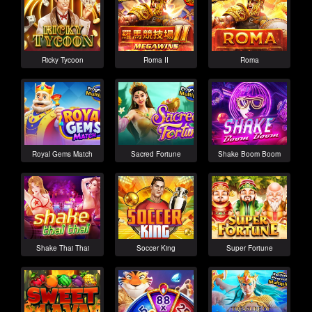
Ricky Tycoon
Roma II
Roma
Royal Gems Match
Sacred Fortune
Shake Boom Boom
Shake Thai Thai
Soccer King
Super Fortune