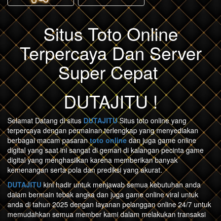
Situs Toto Online
Terpercaya Dan Server
Super Cepat
DUTAJITU !
Selamat Datang di situs
DUTAJITU
Situs toto online yang
terpercaya dengan permainan terlengkap yang menyediakan
berbagai macam pasaran
toto online
dan juga game online
digital yang saat ini sangat di gemari di kalangan pecinta game
digital yang menghasilkan karena memberikan banyak
kemenangan serta pola dan prediksi yang akurat.
DUTAJITU
kini hadir untuk menjawab semua kebutuhan anda
dalam bermain tebak angka dan juga game online viral untuk
anda di tahun 2025 dengan layanan pelanggan online 24/7 untuk
memudahkan semua member kami dalam melakukan transaksi