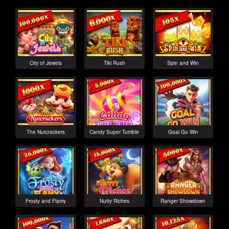
City of Jewels
Tiki Rush
Spin and Win
The Nutcrackers
Candy Super Tumble
Goal Go Win
Frosty and Flamy
Nutty Riches
Ranger Showdown