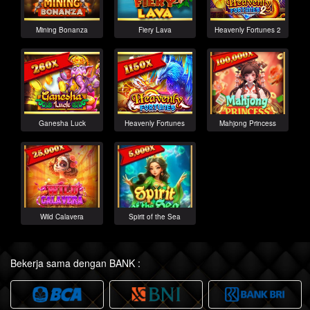
Mining Bonanza
Fiery Lava
Heavenly Fortunes 2
Ganesha Luck
Heavenly Fortunes
Mahjong Princess
Wild Calavera
Spirit of the Sea
Bekerja sama dengan BANK :