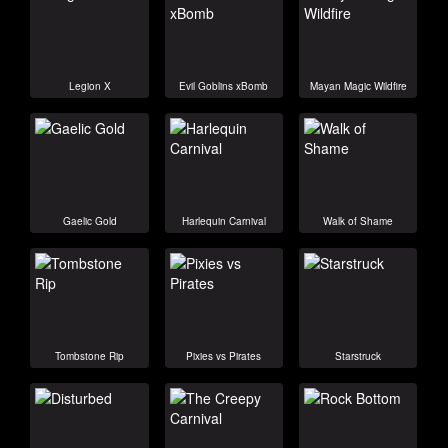
Legion X
Evil Goblins xBomb
Mayan Magic Wildfire
Gaelic Gold
Harlequin Carnival
Walk of Shame
Tombstone Rip
Pixies vs Pirates
Starstruck