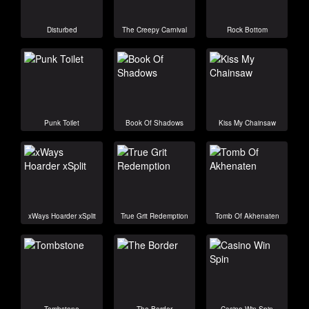
Disturbed
The Creepy Carnival
Rock Bottom
Punk Toilet
Book Of Shadows
Kiss My Chainsaw
xWays Hoarder xSplit
True Grit Redemption
Tomb Of Akhenaten